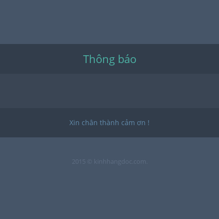
Thông báo
Xin chân thành cảm ơn !
2015 © kinhhangdoc.com.